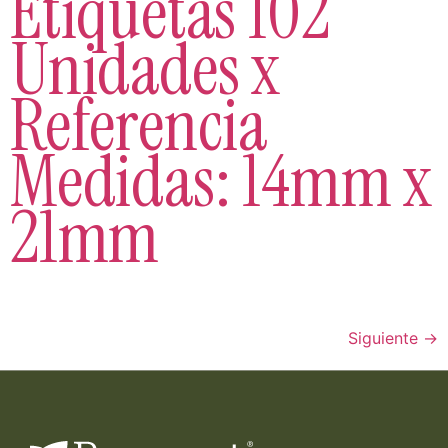
Etiquetas 102
Unidades x
Referencia
Medidas: 14mm x
21mm
Siguiente
→