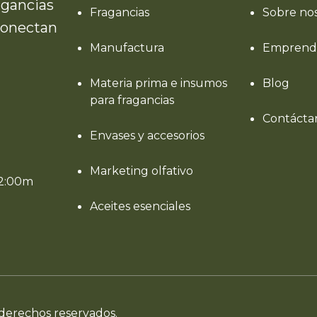
agancias
Fragancias
Sobre no
conectan
Manufactura
Emprend
Materia prima e insumos
Blog
para fragancias
Contácta
Envases y accesorios
Marketing olfativo
12:00m
Aceites esenciales
derechos reservados.