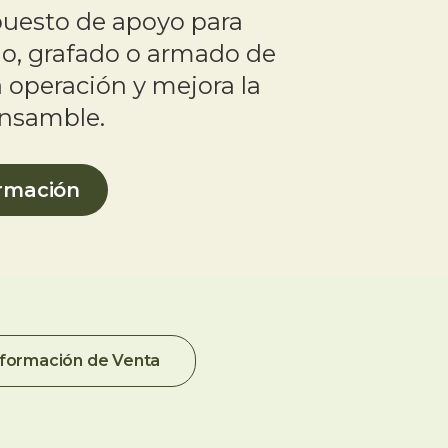
puesto de apoyo para
do, grafado o armado de
la operación y mejora la
ensamble.
ormación
nformación de Venta