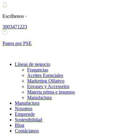
Ir
al
contenido
Escríbenos ·
3003471223
Pagos por PSE
Líneas de negocio
Fragancias
Aceites Esenciales
Marketing Olfativo
Envases y Accesorios
Materia prima e insumos
Manufactura
Manufactura
Nosotros
Emprende
Sostenibilidad
Blog
Contáctanos