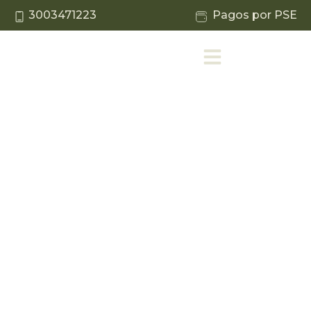
3003471223
Pagos por PSE
COMPROMISO
AMBIENTAL
Sostenibilidad
Operamos bajo criterios de
responsabilidad ambiental,
cumplimiento normativo y mejora
continua.