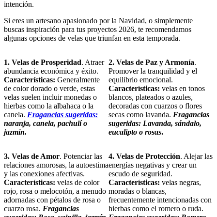
intención.
Si eres un artesano apasionado por la Navidad, o simplemente
buscas inspiración para tus proyectos 2026, te recomendamos
algunas opciones de velas que triunfan en esta temporada.
1. Velas de Prosperidad
. Atraer
2. Velas de Paz y Armonía
.
abundancia económica y éxito.
Promover la tranquilidad y el
Características:
Generalmente
equilibrio emocional.
de color dorado o verde, estas
Características:
velas en tonos
velas suelen incluir monedas o
blancos, plateados o azules,
hierbas como la albahaca o la
decoradas con cuarzos o flores
canela.
Fragancias sugeridas:
secas como lavanda.
Fragancias
naranja, canela, pachulí o
sugeridas: Lavanda, sándalo,
jazmín.
eucalipto o rosas
.
3. Velas de Amor
. Potenciar las
4. Velas de Protección
. Alejar las
relaciones amorosas, la autoestima
energías negativas y crear un
y las conexiones afectivas.
escudo de seguridad.
Características:
velas de color
Características:
velas negras,
rojo, rosa o melocotón, a menudo
moradas o blancas,
adornadas con pétalos de rosa o
frecuentemente intencionadas con
cuarzo rosa.
Fragancias
hierbas como el romero o ruda.