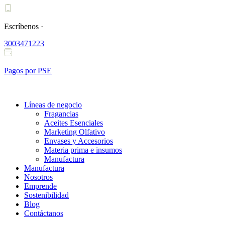
Ir
al
contenido
Escríbenos ·
3003471223
Pagos por PSE
Líneas de negocio
Fragancias
Aceites Esenciales
Marketing Olfativo
Envases y Accesorios
Materia prima e insumos
Manufactura
Manufactura
Nosotros
Emprende
Sostenibilidad
Blog
Contáctanos