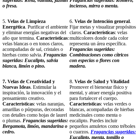
sugeridas: Rosa, vainilla, jazmín
Fragancias sugeridas: Romero,
o fresa.
incienso, mirra o menta.
5.
Velas de Limpieza
6.
Velas de Intención general
.
Energética
. Purificar el ambiente
Fijar metas y visualizar propósitos
y eliminar energías negativas del
claros.
Características
: velas
año que termina.
Características
:
multicolores donde cada color
velas blancas o en tonos claros,
representa un área específica.
acompañadas de sal, cristales o
Fragancias sugeridas:
hierbas como salvia.
Fragancias
Combinaciones como cítricos
sugeridas: Eucalipto, salvia
con especias o flores con
blanca, limón o pino.
madera.
7. Velas de Creatividad y
8.
Velas de Salud y Vitalidad
Nuevas Ideas
. Estimular la
Promover el bienestar físico y
inspiración, la innovación y el
mental, y atraer energía positiva
pensamiento creativo.
para fortalecer el cuerpo.
Características
: velas naranjas,
Características
: velas verdes o
amarillas o púrpuras, decoradas
blancas, acompañadas de hierbas
con detalles como hojas de laurel
medicinales como menta o
o plumas.
Fragancias sugeridas:
eucalipto. Puedes incluir
Bergamota, limón, mandarina o
pequeños amuletos como tréboles
cedro.
o cuarzos.
Fragancias sugeridas:
Eucalipto, menta, tomillo o