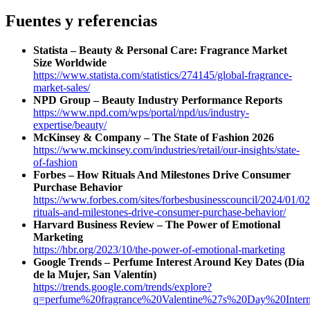
Fuentes y referencias
Statista – Beauty & Personal Care: Fragrance Market
Size Worldwide
https://www.statista.com/statistics/274145/global-fragrance-
market-sales/
NPD Group – Beauty Industry Performance Reports
https://www.npd.com/wps/portal/npd/us/industry-
expertise/beauty/
McKinsey & Company – The State of Fashion 2026
https://www.mckinsey.com/industries/retail/our-insights/state-
of-fashion
Forbes – How Rituals And Milestones Drive Consumer
Purchase Behavior
https://www.forbes.com/sites/forbesbusinesscouncil/2024/01/0
rituals-and-milestones-drive-consumer-purchase-behavior/
Harvard Business Review – The Power of Emotional
Marketing
https://hbr.org/2023/10/the-power-of-emotional-marketing
Google Trends – Perfume Interest Around Key Dates (Día
de la Mujer, San Valentín)
https://trends.google.com/trends/explore?
q=perfume%20fragrance%20Valentine%27s%20Day%20Inte