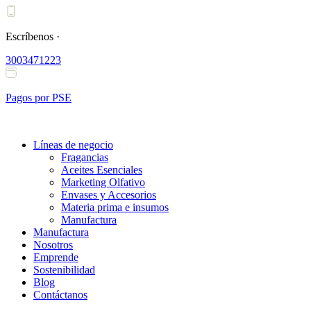
Ir
al
contenido
Escríbenos ·
3003471223
Pagos por PSE
Líneas de negocio
Fragancias
Aceites Esenciales
Marketing Olfativo
Envases y Accesorios
Materia prima e insumos
Manufactura
Manufactura
Nosotros
Emprende
Sostenibilidad
Blog
Contáctanos