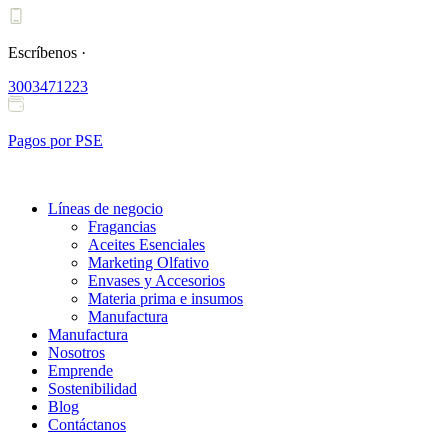
Ir
al
contenido
Escríbenos ·
3003471223
Pagos por PSE
Líneas de negocio
Fragancias
Aceites Esenciales
Marketing Olfativo
Envases y Accesorios
Materia prima e insumos
Manufactura
Manufactura
Nosotros
Emprende
Sostenibilidad
Blog
Contáctanos