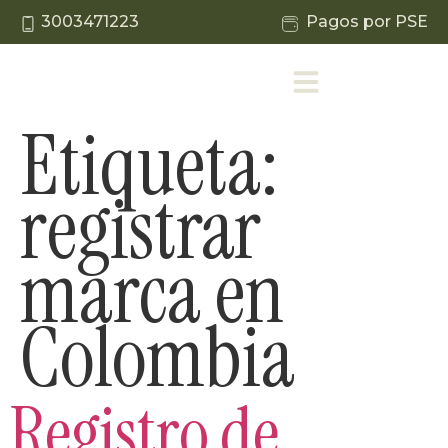
3003471223
Pagos por PSE
Etiqueta:
registrar
marca en
Colombia
Registro de