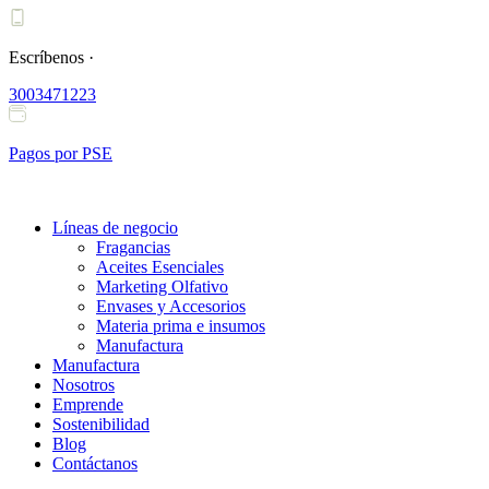
Ir
al
contenido
Escríbenos ·
3003471223
Pagos por PSE
Líneas de negocio
Fragancias
Aceites Esenciales
Marketing Olfativo
Envases y Accesorios
Materia prima e insumos
Manufactura
Manufactura
Nosotros
Emprende
Sostenibilidad
Blog
Contáctanos