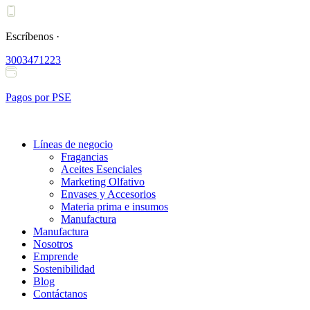
Ir
al
contenido
Escríbenos ·
3003471223
Pagos por PSE
Líneas de negocio
Fragancias
Aceites Esenciales
Marketing Olfativo
Envases y Accesorios
Materia prima e insumos
Manufactura
Manufactura
Nosotros
Emprende
Sostenibilidad
Blog
Contáctanos