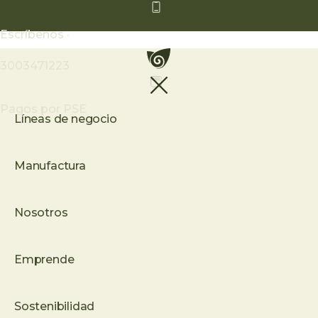
Ir
al
Escríbenos ·
contenido
3003471223
Pagos por PSE
Líneas de negocio
Manufactura
Nosotros
Emprende
Sostenibilidad