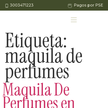
3003471223
Pagos por PSE
Etiqueta:
maquila de
perfumes
Maquila De
Perfumes en