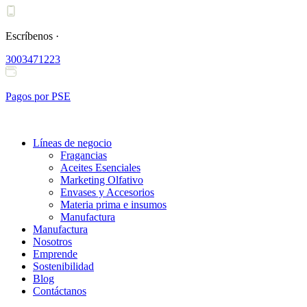
Ir
al
contenido
Escríbenos ·
3003471223
Pagos por PSE
Líneas de negocio
Fragancias
Aceites Esenciales
Marketing Olfativo
Envases y Accesorios
Materia prima e insumos
Manufactura
Manufactura
Nosotros
Emprende
Sostenibilidad
Blog
Contáctanos