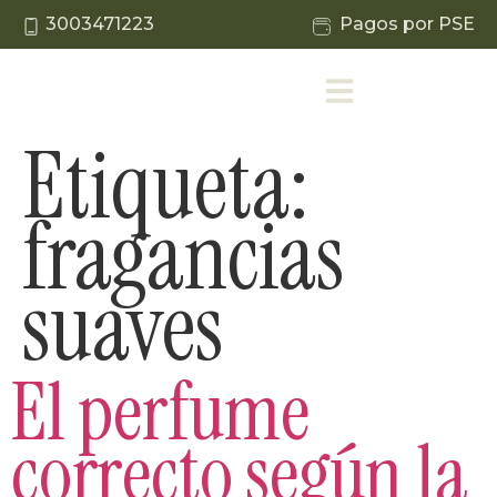
3003471223
Pagos por PSE
Etiqueta:
fragancias
suaves
El perfume
correcto según la