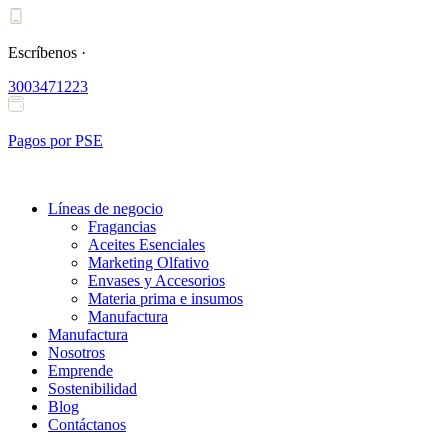
Ir
al
contenido
Escríbenos ·
3003471223
Pagos por PSE
Líneas de negocio
Fragancias
Aceites Esenciales
Marketing Olfativo
Envases y Accesorios
Materia prima e insumos
Manufactura
Manufactura
Nosotros
Emprende
Sostenibilidad
Blog
Contáctanos