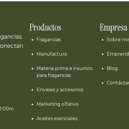
Productos
Empresa
agancias
Fragancias
Sobre no
conectan
Manufactura
Emprend
Materia prima e insumos
Blog
para fragancias
Contácta
Envases y accesorios
Marketing olfativo
12:00m
Aceites esenciales