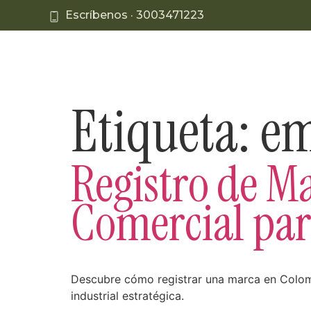
Escríbenos ·
3003471223
Líneas de negocio
Etiqueta:
em
Registro de M
Comercial par
Descubre cómo registrar una marca en Colomb
industrial estratégica.