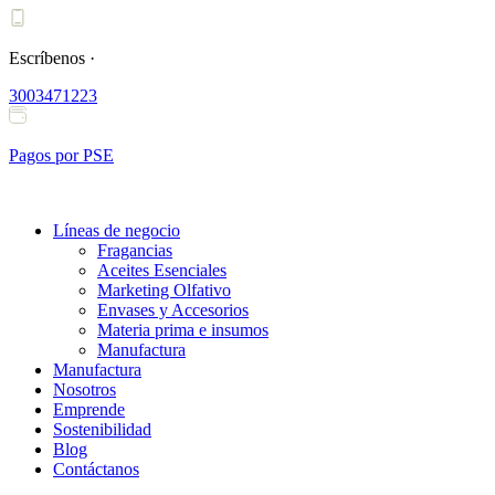
Ir
al
contenido
Escríbenos ·
3003471223
Pagos por PSE
Líneas de negocio
Fragancias
Aceites Esenciales
Marketing Olfativo
Envases y Accesorios
Materia prima e insumos
Manufactura
Manufactura
Nosotros
Emprende
Sostenibilidad
Blog
Contáctanos