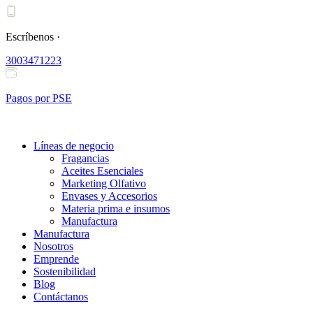
Ir
al
contenido
Escríbenos ·
3003471223
Pagos por PSE
Líneas de negocio
Fragancias
Aceites Esenciales
Marketing Olfativo
Envases y Accesorios
Materia prima e insumos
Manufactura
Manufactura
Nosotros
Emprende
Sostenibilidad
Blog
Contáctanos