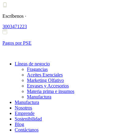
Ir
al
contenido
Escríbenos ·
3003471223
Pagos por PSE
Líneas de negocio
Fragancias
Aceites Esenciales
Marketing Olfativo
Envases y Accesorios
Materia prima e insumos
Manufactura
Manufactura
Nosotros
Emprende
Sostenibilidad
Blog
Contáctanos