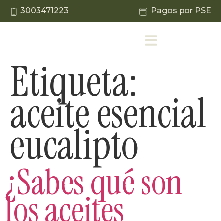
3003471223
Pagos por PSE
Etiqueta:
aceite esencial
eucalipto
¿Sabes qué son
los aceites