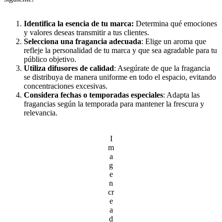
Identifica la esencia de tu marca:
Determina qué emociones
y valores deseas transmitir a tus clientes.
Selecciona una fragancia adecuada
: Elige un aroma que
refleje la personalidad de tu marca y que sea agradable para tu
público objetivo.
Utiliza difusores de calidad
: Asegúrate de que la fragancia
se distribuya de manera uniforme en todo el espacio, evitando
concentraciones excesivas.
Considera fechas o temporadas especiales
: Adapta las
fragancias según la temporada para mantener la frescura y
relevancia.
I
m
a
g
e
n
cr
e
a
d