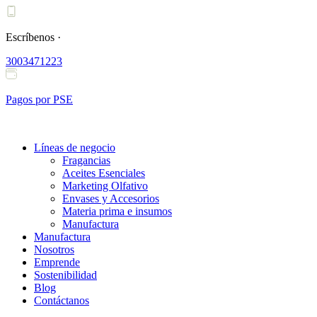
Ir
al
contenido
Escríbenos ·
3003471223
Pagos por PSE
Líneas de negocio
Fragancias
Aceites Esenciales
Marketing Olfativo
Envases y Accesorios
Materia prima e insumos
Manufactura
Manufactura
Nosotros
Emprende
Sostenibilidad
Blog
Contáctanos