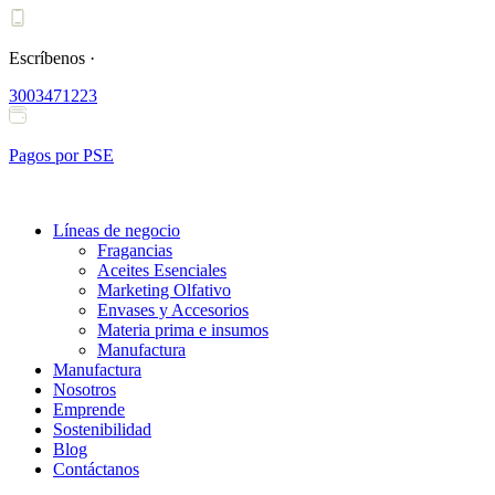
Ir
al
contenido
Escríbenos ·
3003471223
Pagos por PSE
Líneas de negocio
Fragancias
Aceites Esenciales
Marketing Olfativo
Envases y Accesorios
Materia prima e insumos
Manufactura
Manufactura
Nosotros
Emprende
Sostenibilidad
Blog
Contáctanos