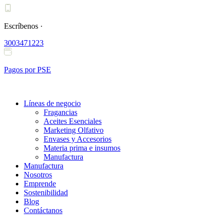
Ir
al
contenido
Escríbenos ·
3003471223
Pagos por PSE
Líneas de negocio
Fragancias
Aceites Esenciales
Marketing Olfativo
Envases y Accesorios
Materia prima e insumos
Manufactura
Manufactura
Nosotros
Emprende
Sostenibilidad
Blog
Contáctanos