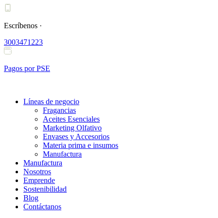
Ir
al
contenido
Escríbenos ·
3003471223
Pagos por PSE
Líneas de negocio
Fragancias
Aceites Esenciales
Marketing Olfativo
Envases y Accesorios
Materia prima e insumos
Manufactura
Manufactura
Nosotros
Emprende
Sostenibilidad
Blog
Contáctanos