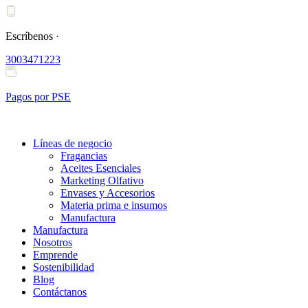
Ir
al
contenido
Escríbenos ·
3003471223
Pagos por PSE
Líneas de negocio
Fragancias
Aceites Esenciales
Marketing Olfativo
Envases y Accesorios
Materia prima e insumos
Manufactura
Manufactura
Nosotros
Emprende
Sostenibilidad
Blog
Contáctanos