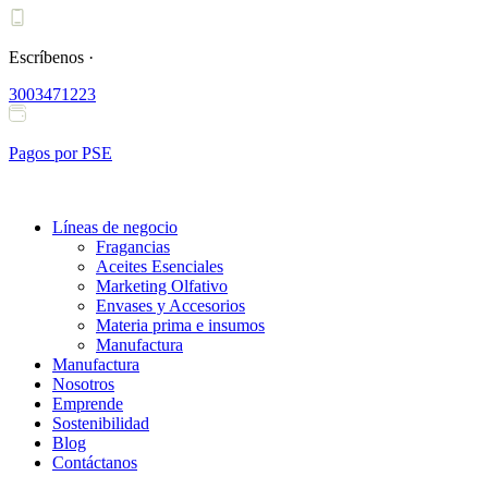
Ir
al
contenido
Escríbenos ·
3003471223
Pagos por PSE
Líneas de negocio
Fragancias
Aceites Esenciales
Marketing Olfativo
Envases y Accesorios
Materia prima e insumos
Manufactura
Manufactura
Nosotros
Emprende
Sostenibilidad
Blog
Contáctanos