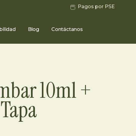
Pagos por PSE
bilidad
Blog
Contáctanos
Ambar 10ml +
 Tapa