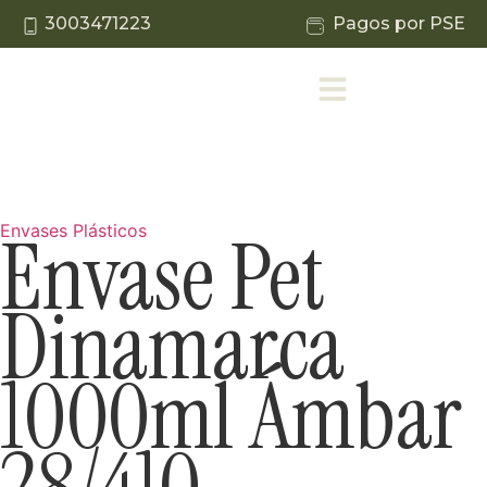
3003471223
Pagos por PSE
Envase Pet
Envases Plásticos
Dinamarca
1000ml Ámbar
28/410