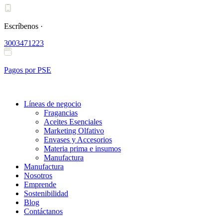
Ir
al
contenido
Escríbenos ·
3003471223
Pagos por PSE
Líneas de negocio
Fragancias
Aceites Esenciales
Marketing Olfativo
Envases y Accesorios
Materia prima e insumos
Manufactura
Manufactura
Nosotros
Emprende
Sostenibilidad
Blog
Contáctanos