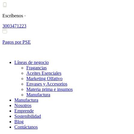
Ir
al
contenido
Escríbenos ·
3003471223
Pagos por PSE
Líneas de negocio
Fragancias
Aceites Esenciales
Marketing Olfativo
Envases y Accesorios
Materia prima e insumos
Manufactura
Manufactura
Nosotros
Emprende
Sostenibilidad
Blog
Contáctanos