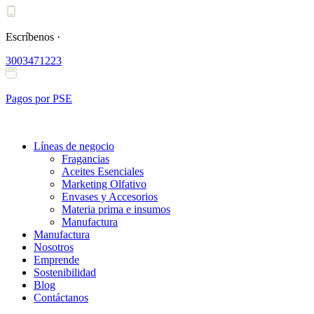
Ir
al
contenido
Escríbenos ·
3003471223
Pagos por PSE
Líneas de negocio
Fragancias
Aceites Esenciales
Marketing Olfativo
Envases y Accesorios
Materia prima e insumos
Manufactura
Manufactura
Nosotros
Emprende
Sostenibilidad
Blog
Contáctanos