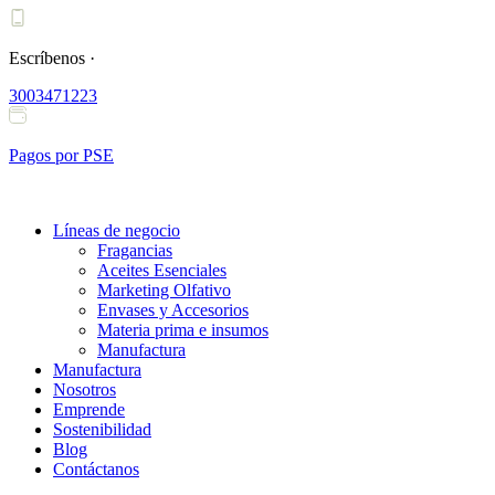
Ir
al
contenido
Escríbenos ·
3003471223
Pagos por PSE
Líneas de negocio
Fragancias
Aceites Esenciales
Marketing Olfativo
Envases y Accesorios
Materia prima e insumos
Manufactura
Manufactura
Nosotros
Emprende
Sostenibilidad
Blog
Contáctanos